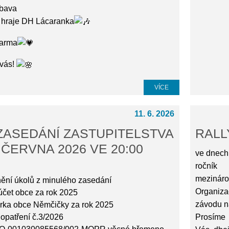
ábava
i hraje DH Lácaranka
darma
 vás!
VÍCE
11. 6. 2026
ZASEDÁNÍ ZASTUPITELSTVA
RALL
. ČERVNA 2026 VE 20:00
ve dnech 
ročník
mezináro
nění úkolů z minulého zasedání
Organiza
účet obce za rok 2025
závodu na
ěrka obce Němčičky za rok 2025
opatření č.3/2026
Prosíme