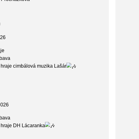
Ů
026
je
ábava
i hraje cimbálová muzika Lašár
2026
ábava
i hraje DH Lácaranka