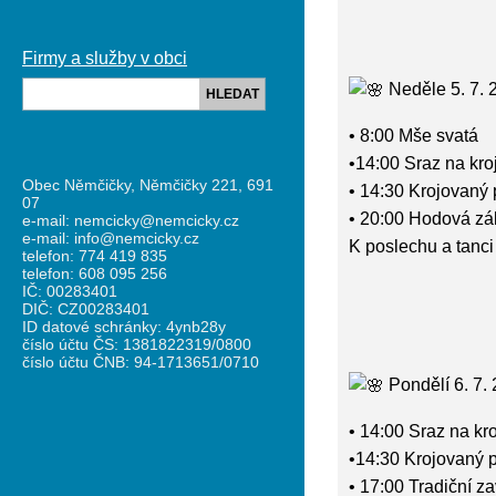
Firmy a služby v obci
Neděle 5. 7. 
HLEDAT
• 8:00 Mše svatá
•14:00 Sraz na kr
Obec Němčičky, Němčičky 221, 691
• 14:30 Krojovaný 
07
• 20:00 Hodová z
e-mail: nemcicky@nemcicky.cz
e-mail: info@nemcicky.cz
K poslechu a tanc
telefon: 774 419 835
telefon: 608 095 256
IČ: 00283401
DIČ: CZ00283401
ID datové schránky: 4ynb28y
číslo účtu ČS: 1381822319/0800
číslo účtu ČNB: 94-1713651/0710
Pondělí 6. 7.
• 14:00 Sraz na kr
•14:30 Krojovaný p
• 17:00 Tradiční z