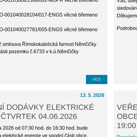
O-001030085568/002-MOPR věcné břemeno
Vás, dbej
sledován
O-001040028104/017-ENGS věcné břemeno
Děkujeme
Podrobno
O-001040027781/005-ENGS věcné břemeno
2 smlouva Římskokatolická farnost Němčičky
ásti pozemku č.6733 v k.ú.Němčičky
VÍCE
13. 5. 2026
Í DODÁVKY ELEKTRICKÉ
VEŘE
 ČTVRTEK 04.06.2026
OBCE
19:00
na 2026 od 07:30 hod. do 16:30 hod. bude
elektrické energie ve spodní části obce.