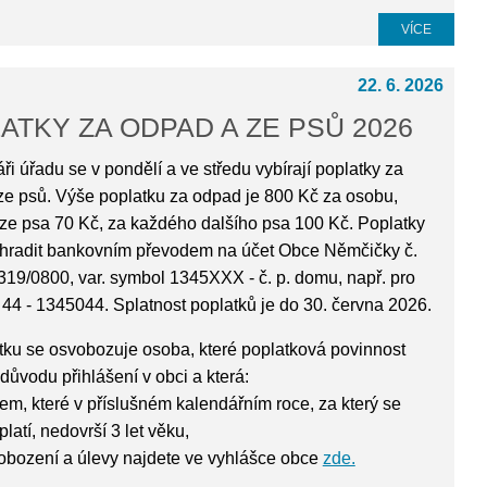
VÍCE
22. 6. 2026
ATKY ZA ODPAD A ZE PSŮ 2026
ři úřadu se v pondělí a ve středu vybírají poplatky za
ze psů. Výše poplatku za odpad je 800 Kč za osobu,
 ze psa 70 Kč, za každého dalšího psa 100 Kč. Poplatky
hradit bankovním převodem na účet Obce Němčičky č.
19/0800, var. symbol 1345XXX - č. p. domu, např. pro
 44 - 1345044. Splatnost poplatků je do 30. června 2026.
tku se osvobozuje osoba, které poplatková povinnost
 důvodu přihlášení v obci a která:
ětem, které v příslušném kalendářním roce, za který se
platí, nedovrší 3 let věku,
vobození a úlevy najdete ve vyhlášce obce
zde.