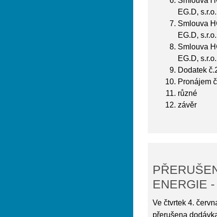
Smlouva H
EG.D, s.r.o.
Smlouva H
EG.D, s.r.o.
Smlouva H
EG.D, s.r.o.
Dodatek č.
Pronájem č
různé
závěr
PŘERUŠEN
ENERGIE -
Ve čtvrtek 4. červ
přerušena dodávka 