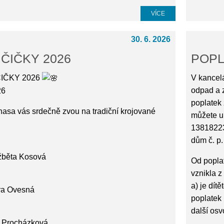
VÍCE
30. 6. 2026
ČIČKY 2026
POPL
IČKY 2026
V kancelá
odpad a 
26
poplatek
chasa vás srdečně zvou na tradiční krojované
můžete u
13818223
dům č. p.
žběta Kosová
Od popla
vznikla z
a) je dít
ara Ovesná
poplatek 
další os
a Procházková