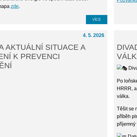
Pozvánk
 mapa
zde
.
VÍCE
4. 5. 2026
A AKTUÁLNÍ SITUACE A
DIVA
NÍ K PREVENCI
VÁLK
ĚNÍ
Diva
Po loňsk
HRRR, ab
válka.
Těšit se 
příběh pl
příjemný 
Datu