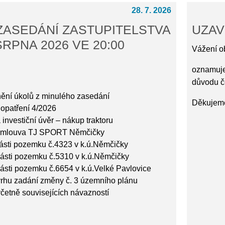
28. 7. 2026
ZASEDÁNÍ ZASTUPITELSTVA
UZAV
SRPNA 2026 VE 20:00
Vážení o
oznamuje
důvodu č
nění úkolů z minulého zasedání
Děkujeme
 opatření 4/2026
investiční úvěr – nákup traktoru
 smlouva TJ SPORT Němčičky
ásti pozemku č.4323 v k.ú.Němčičky
ásti pozemku č.5310 v k.ú.Němčičky
ásti pozemku č.6654 v k.ú.Velké Pavlovice
rhu zadání změny č. 3 územního plánu
četně souvisejících návazností