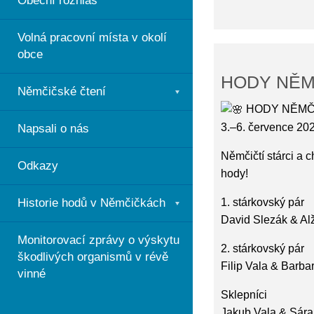
Obecní rozhlas
Volná pracovní místa v okolí
obce
HODY NĚM
Němčičské čtení
HODY NĚMČ
3.–6. července 20
Napsali o nás
Němčičtí stárci a 
Odkazy
hody!
Historie hodů v Němčičkách
1. stárkovský pár
David Slezák & Al
Monitorovací zprávy o výskytu
2. stárkovský pár
škodlivých organismů v révě
Filip Vala & Barb
vinné
Sklepníci
Jakub Vala & Sár