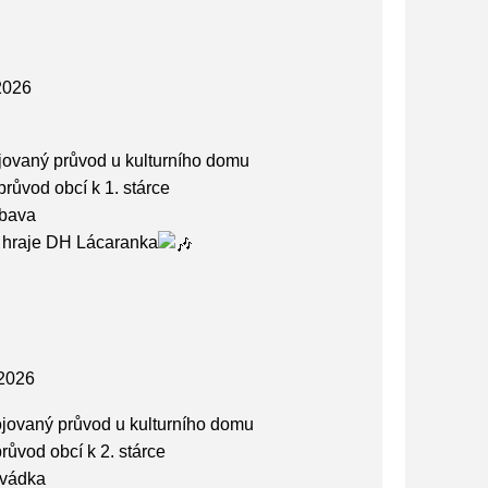
2026
ojovaný průvod u kulturního domu
průvod obcí k 1. stárce
ábava
i hraje DH Lácaranka
 2026
ojovaný průvod u kulturního domu
růvod obcí k 2. stárce
avádka