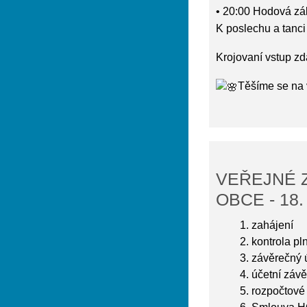
• 20:00 Hodová z
K poslechu a tanc
Krojovaní vstup z
Těšíme se na
VEŘEJNÉ 
OBCE - 18
zahájení
kontrola pl
závěrečný 
účetní záv
rozpočtové 