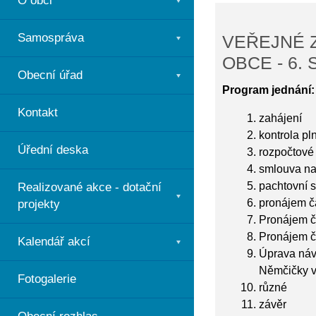
O obci
Samospráva
VEŘEJNÉ 
OBCE - 6. 
Obecní úřad
Program jednání:
Kontakt
zahájení
kontrola pl
Úřední deska
rozpočtové
smlouva na 
pachtovní
Realizované akce - dotační
pronájem č
projekty
Pronájem č
Pronájem č
Kalendář akcí
Úprava náv
Němčičky v
Fotogalerie
různé
závěr