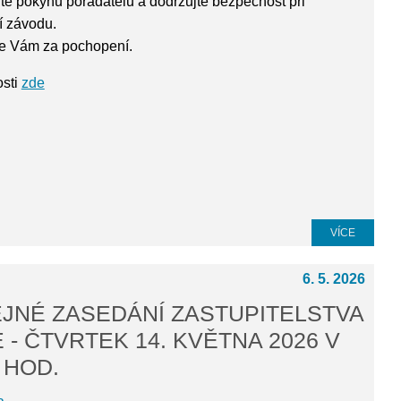
te pokynů pořadatelů a dodržujte bezpečnost při
í závodu.
 Vám za pochopení.
sti
zde
VÍCE
6. 5. 2026
JNÉ ZASEDÁNÍ ZASTUPITELSTVA
 - ČTVRTEK 14. KVĚTNA 2026 V
 HOD.