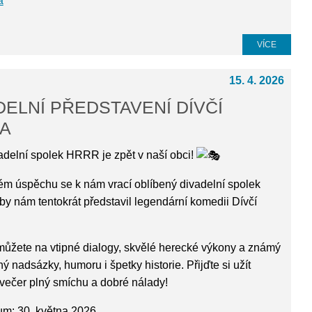
a
VÍCE
15. 4. 2026
DELNÍ PŘEDSTAVENÍ DÍVČÍ
A
delní spolek HRRR je zpět v naší obci!
ém úspěchu se k nám vrací oblíbený divadelní spolek
y nám tentokrát představil legendární komedii Dívčí
můžete na vtipné dialogy, skvělé herecké výkony a známý
ný nadsázky, humoru i špetky historie. Přijďte si užít
večer plný smíchu a dobré nálady!
m: 30. května 2026