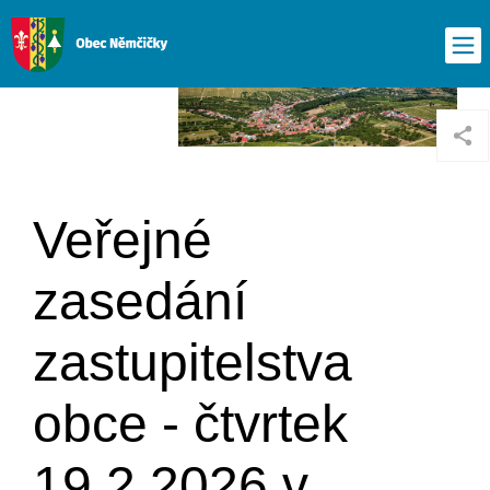
Veřejné
zasedání
zastupitelstva
obce - čtvrtek
19.2.2026 v