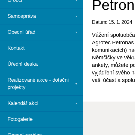
Petron
O obci
Samospráva
Datum: 15. 1. 2024
Obecní úřad
Vážení spoluobča
Agrotec Petronas 
Kontakt
komunikacích) nad
Němčičky ve věku
Úřední deska
ankety, můžete po
vyjádření svého n
vaši účast a spolu
Realizované akce - dotační
projekty
Kalendář akcí
Fotogalerie