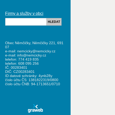
Firmy a služby v obci
HLEDAT
Obec Němčičky, Němčičky 221, 691
07
e-mail: nemcicky@nemcicky.cz
e-mail: info@nemcicky.cz
telefon: 774 419 835
telefon: 608 095 256
IČ: 00283401
DIČ: CZ00283401
ID datové schránky: 4ynb28y
číslo účtu ČS: 1381822319/0800
číslo účtu ČNB: 94-1713651/0710